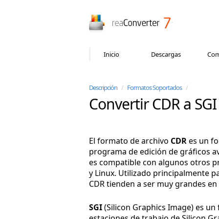
reaConverter
Inicio
Descargas
Com
Descripción
/
Formatos Soportados
/
Convertir CDR a SGI
El formato de archivo
CDR
es un fo
programa de edición de gráficos 
es compatible con algunos otros 
y Linux. Utilizado principalmente pa
CDR tienden a ser muy grandes en
SGI
(Silicon Graphics Image) es un
estaciones de trabajo de Silicon Gr