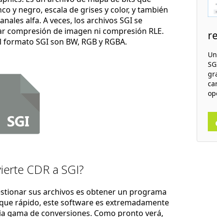
 y negro, escala de grises y color, y también
ales alfa. A veces, los archivos SGI se
ar compresión de imagen ni compresión RLE.
r
el formato SGI son BW, RGB y RGBA.
Un
SGI
gr
ca
op
ierte CDR a SGI?
estionar sus archivos es obtener un programa
nque rápido, este software es extremadamente
lia gama de conversiones. Como pronto verá,