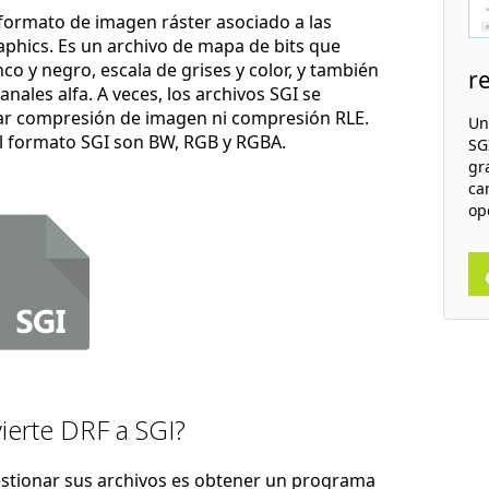
 formato de imagen ráster asociado a las
aphics. Es un archivo de mapa de bits que
 y negro, escala de grises y color, y también
r
ales alfa. A veces, los archivos SGI se
ar compresión de imagen ni compresión RLE.
Un
el formato SGI son BW, RGB y RGBA.
SGI
gr
ca
op
ierte DRF a SGI?
estionar sus archivos es obtener un programa