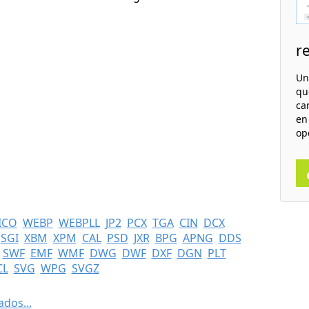
r
Un
qu
ca
en
op
ICO
WEBP
WEBPLL
JP2
PCX
TGA
CIN
DCX
SGI
XBM
XPM
CAL
PSD
JXR
BPG
APNG
DDS
SWF
EMF
WMF
DWG
DWF
DXF
DGN
PLT
CL
SVG
WPG
SVGZ
dos...