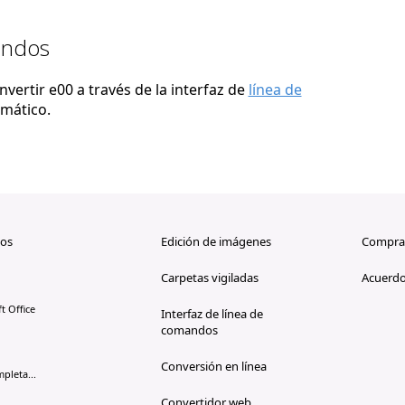
andos
ertir e00 a través de la interfaz de
línea de
mático.
os
Edición de imágenes
Compra
Carpetas vigiladas
Acuerdo
t Office
Interfaz de línea de
comandos
Conversión en línea
pleta...
Convertidor web