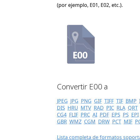
(por ejemplo, E01, E02, etc.).
Convertir E00 a
JPEG
JPG
PNG
GIF
TIFF
TIF
BMP
DIS
HRU
MTV
RAD
PIC
RLA
QRT
CG4
FLIF
PRC
AI
PDF
EPS
PS
EPI
GBR
WMZ
CGM
DRW
PCT
MIF
P
Lista completa de formatos soporta