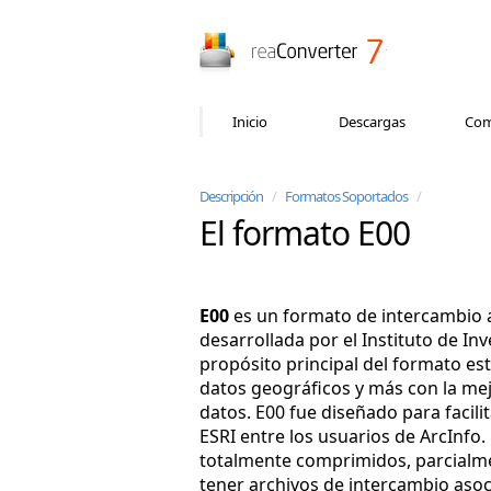
reaConverter
Inicio
Descargas
Com
Descripción
/
Formatos Soportados
/
El formato E00
E00
es un formato de intercambio 
desarrollada por el Instituto de In
propósito principal del formato e
datos geográficos y más con la mej
datos. E00 fue diseñado para facili
ESRI entre los usuarios de ArcInfo
totalmente comprimidos, parcialm
tener archivos de intercambio as