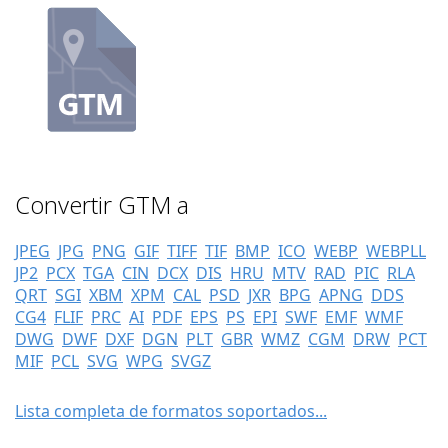
Convertir GTM a
JPEG
JPG
PNG
GIF
TIFF
TIF
BMP
ICO
WEBP
WEBPLL
JP2
PCX
TGA
CIN
DCX
DIS
HRU
MTV
RAD
PIC
RLA
QRT
SGI
XBM
XPM
CAL
PSD
JXR
BPG
APNG
DDS
CG4
FLIF
PRC
AI
PDF
EPS
PS
EPI
SWF
EMF
WMF
DWG
DWF
DXF
DGN
PLT
GBR
WMZ
CGM
DRW
PCT
MIF
PCL
SVG
WPG
SVGZ
Lista completa de formatos soportados...