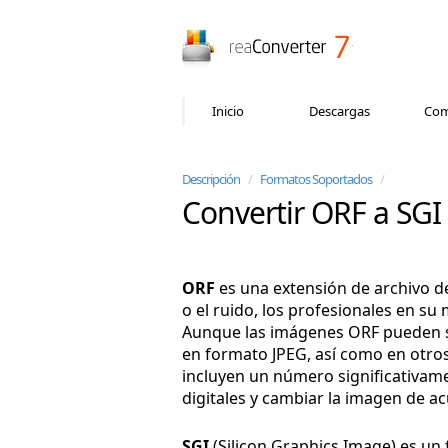
reaConverter
Inicio
Descargas
Com
Descripción
/
Formatos Soportados
/
Convertir ORF a SGI
ORF
es una extensión de archivo d
o el ruido, los profesionales en s
Aunque las imágenes ORF pueden s
en formato JPEG, así como en otr
incluyen un número significativam
digitales y cambiar la imagen de a
SGI
(Silicon Graphics Image) es un