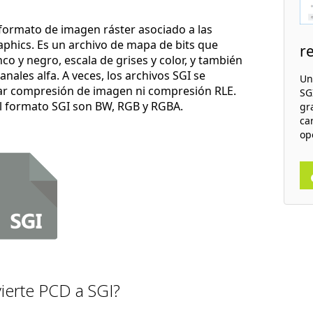
 formato de imagen ráster asociado a las
aphics. Es un archivo de mapa de bits que
r
 y negro, escala de grises y color, y también
ales alfa. A veces, los archivos SGI se
Un
ar compresión de imagen ni compresión RLE.
SGI
el formato SGI son BW, RGB y RGBA.
gr
ca
op
ierte PCD a SGI?