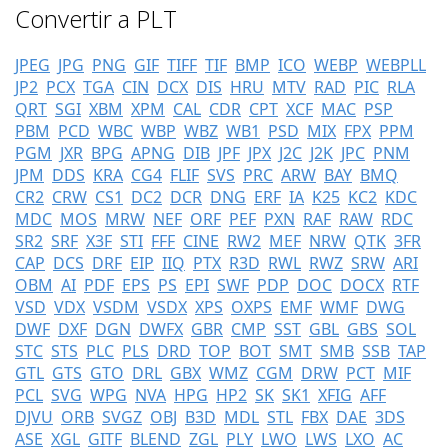
Convertir a PLT
JPEG
JPG
PNG
GIF
TIFF
TIF
BMP
ICO
WEBP
WEBPLL
JP2
PCX
TGA
CIN
DCX
DIS
HRU
MTV
RAD
PIC
RLA
QRT
SGI
XBM
XPM
CAL
CDR
CPT
XCF
MAC
PSP
PBM
PCD
WBC
WBP
WBZ
WB1
PSD
MIX
FPX
PPM
PGM
JXR
BPG
APNG
DIB
JPF
JPX
J2C
J2K
JPC
PNM
JPM
DDS
KRA
CG4
FLIF
SVS
PRC
ARW
BAY
BMQ
CR2
CRW
CS1
DC2
DCR
DNG
ERF
IA
K25
KC2
KDC
MDC
MOS
MRW
NEF
ORF
PEF
PXN
RAF
RAW
RDC
SR2
SRF
X3F
STI
FFF
CINE
RW2
MEF
NRW
QTK
3FR
CAP
DCS
DRF
EIP
IIQ
PTX
R3D
RWL
RWZ
SRW
ARI
OBM
AI
PDF
EPS
PS
EPI
SWF
PDP
DOC
DOCX
RTF
VSD
VDX
VSDM
VSDX
XPS
OXPS
EMF
WMF
DWG
DWF
DXF
DGN
DWFX
GBR
CMP
SST
GBL
GBS
SOL
STC
STS
PLC
PLS
DRD
TOP
BOT
SMT
SMB
SSB
TAP
GTL
GTS
GTO
DRL
GBX
WMZ
CGM
DRW
PCT
MIF
PCL
SVG
WPG
NVA
HPG
HP2
SK
SK1
XFIG
AFF
DJVU
ORB
SVGZ
OBJ
B3D
MDL
STL
FBX
DAE
3DS
ASE
XGL
GITF
BLEND
ZGL
PLY
LWO
LWS
LXO
AC