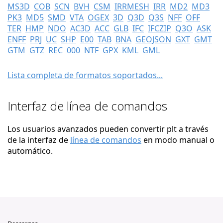
MS3D
COB
SCN
BVH
CSM
IRRMESH
IRR
MD2
MD3
PK3
MD5
SMD
VTA
OGEX
3D
Q3D
Q3S
NFF
OFF
TER
HMP
NDO
AC3D
ACC
GLB
IFC
IFCZIP
Q3O
ASK
ENFF
PRJ
UC
SHP
E00
TAB
BNA
GEOJSON
GXT
GMT
GTM
GTZ
REC
000
NTF
GPX
KML
GML
Lista completa de formatos soportados...
Interfaz de línea de comandos
Los usuarios avanzados pueden convertir plt a través
de la interfaz de
línea de comandos
en modo manual o
automático.