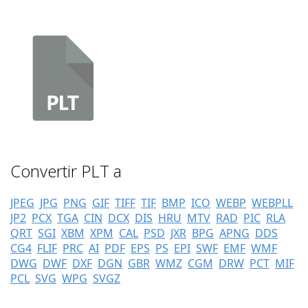
Convertir PLT a
JPEG
JPG
PNG
GIF
TIFF
TIF
BMP
ICO
WEBP
WEBPLL
JP2
PCX
TGA
CIN
DCX
DIS
HRU
MTV
RAD
PIC
RLA
QRT
SGI
XBM
XPM
CAL
PSD
JXR
BPG
APNG
DDS
CG4
FLIF
PRC
AI
PDF
EPS
PS
EPI
SWF
EMF
WMF
DWG
DWF
DXF
DGN
GBR
WMZ
CGM
DRW
PCT
MIF
PCL
SVG
WPG
SVGZ