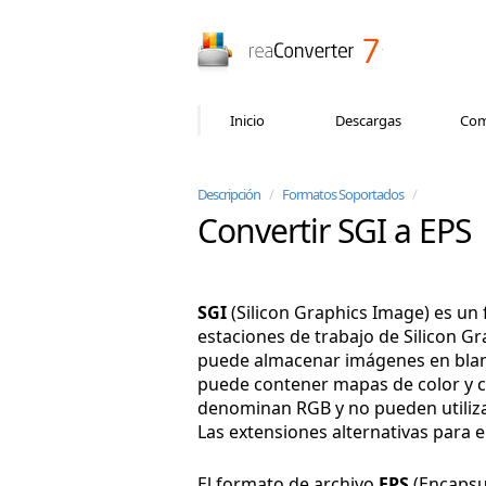
reaConverter
Inicio
Descargas
Com
Descripción
/
Formatos Soportados
/
Convertir SGI a EPS
SGI
(Silicon Graphics Image) es un
estaciones de trabajo de Silicon Gr
puede almacenar imágenes en blanco
puede contener mapas de color y can
denominan RGB y no pueden utiliz
Las extensiones alternativas para 
El formato de archivo
EPS
(Encapsul