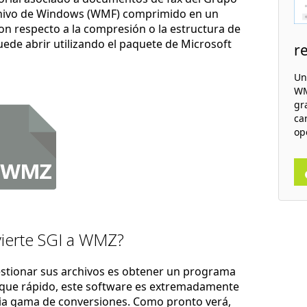
chivo de Windows (WMF) comprimido en un
con respecto a la compresión o la estructura de
ede abrir utilizando el paquete de Microsoft
r
Un
WM
gr
ca
op
ierte SGI a WMZ?
estionar sus archivos es obtener un programa
nque rápido, este software es extremadamente
lia gama de conversiones. Como pronto verá,