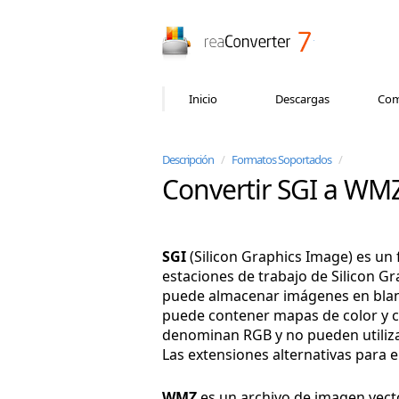
reaConverter
Inicio
Descargas
Com
Descripción
/
Formatos Soportados
/
Convertir SGI a WM
SGI
(Silicon Graphics Image) es un
estaciones de trabajo de Silicon Gr
puede almacenar imágenes en blanco
puede contener mapas de color y can
denominan RGB y no pueden utiliz
Las extensiones alternativas para 
WMZ
es un archivo de imagen vect