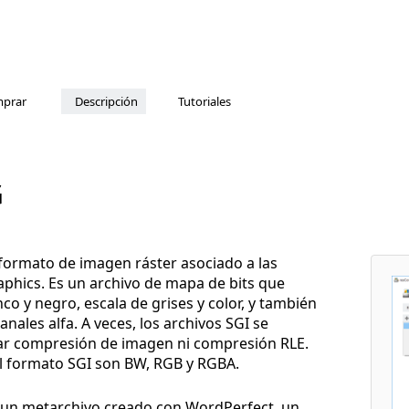
prar
Descripción
Tutoriales
G
 formato de imagen ráster asociado a las
aphics. Es un archivo de mapa de bits que
 y negro, escala de grises y color, y también
ales alfa. A veces, los archivos SGI se
ar compresión de imagen ni compresión RLE.
el formato SGI son BW, RGB y RGBA.
s un metarchivo creado con WordPerfect, un