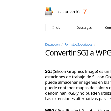
reaConverter
Inicio
Descargas
Com
Descripción
/
Formatos Soportados
/
Convertir SGI a WP
SGI
(Silicon Graphics Image) es un
estaciones de trabajo de Silicon Gr
puede almacenar imágenes en blanco
puede contener mapas de color y can
denominan RGB y no pueden utiliz
Las extensiones alternativas para 
WPG
(WordPerfect Graphic File) e