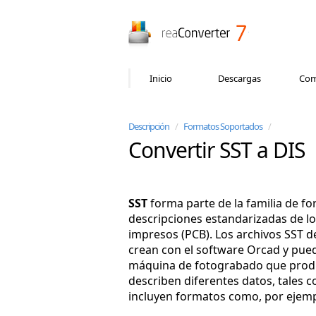
reaConverter
Inicio
Descargas
Com
Descripción
/
Formatos Soportados
/
Convertir SST a DIS
SST
forma parte de la familia de fo
descripciones estandarizadas de los
impresos (PCB). Los archivos SST de
crean con el software Orcad y pue
máquina de fotograbado que produc
describen diferentes datos, tales 
incluyen formatos como, por ejemp