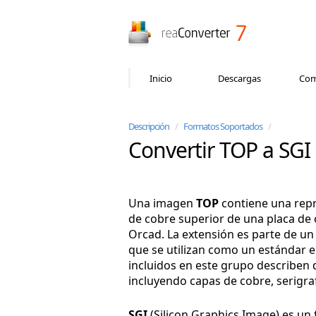
reaConverter
Inicio
Descargas
Com
Descripción
/
Formatos Soportados
/
Convertir TOP a SGI
Una imagen
TOP
contiene una repr
de cobre superior de una placa de 
Orcad. La extensión es parte de u
que se utilizan como un estándar e
incluidos en este grupo describen 
incluyendo capas de cobre, serigraf
SGI
(Silicon Graphics Image) es un