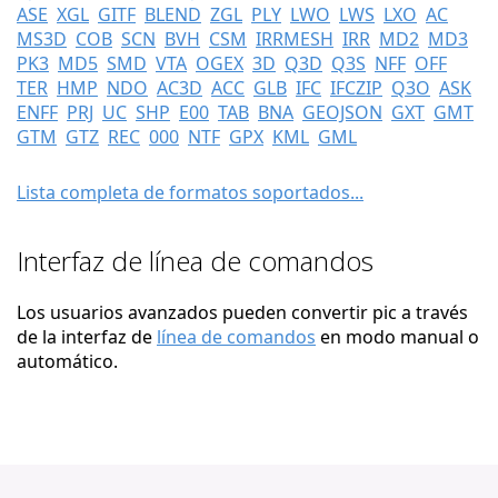
ASE
XGL
GITF
BLEND
ZGL
PLY
LWO
LWS
LXO
AC
MS3D
COB
SCN
BVH
CSM
IRRMESH
IRR
MD2
MD3
PK3
MD5
SMD
VTA
OGEX
3D
Q3D
Q3S
NFF
OFF
TER
HMP
NDO
AC3D
ACC
GLB
IFC
IFCZIP
Q3O
ASK
ENFF
PRJ
UC
SHP
E00
TAB
BNA
GEOJSON
GXT
GMT
GTM
GTZ
REC
000
NTF
GPX
KML
GML
Lista completa de formatos soportados...
Interfaz de línea de comandos
Los usuarios avanzados pueden convertir pic a través
de la interfaz de
línea de comandos
en modo manual o
automático.