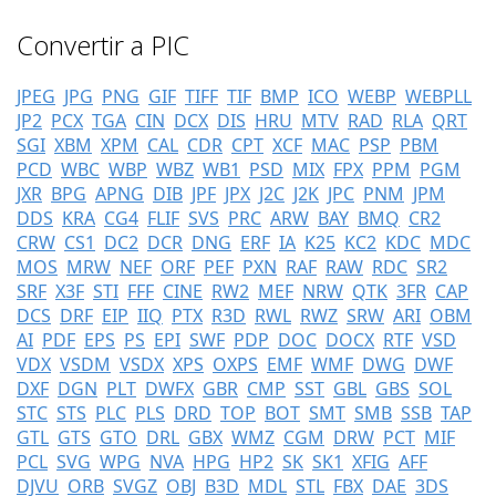
Convertir a PIC
JPEG
JPG
PNG
GIF
TIFF
TIF
BMP
ICO
WEBP
WEBPLL
JP2
PCX
TGA
CIN
DCX
DIS
HRU
MTV
RAD
RLA
QRT
SGI
XBM
XPM
CAL
CDR
CPT
XCF
MAC
PSP
PBM
PCD
WBC
WBP
WBZ
WB1
PSD
MIX
FPX
PPM
PGM
JXR
BPG
APNG
DIB
JPF
JPX
J2C
J2K
JPC
PNM
JPM
DDS
KRA
CG4
FLIF
SVS
PRC
ARW
BAY
BMQ
CR2
CRW
CS1
DC2
DCR
DNG
ERF
IA
K25
KC2
KDC
MDC
MOS
MRW
NEF
ORF
PEF
PXN
RAF
RAW
RDC
SR2
SRF
X3F
STI
FFF
CINE
RW2
MEF
NRW
QTK
3FR
CAP
DCS
DRF
EIP
IIQ
PTX
R3D
RWL
RWZ
SRW
ARI
OBM
AI
PDF
EPS
PS
EPI
SWF
PDP
DOC
DOCX
RTF
VSD
VDX
VSDM
VSDX
XPS
OXPS
EMF
WMF
DWG
DWF
DXF
DGN
PLT
DWFX
GBR
CMP
SST
GBL
GBS
SOL
STC
STS
PLC
PLS
DRD
TOP
BOT
SMT
SMB
SSB
TAP
GTL
GTS
GTO
DRL
GBX
WMZ
CGM
DRW
PCT
MIF
PCL
SVG
WPG
NVA
HPG
HP2
SK
SK1
XFIG
AFF
DJVU
ORB
SVGZ
OBJ
B3D
MDL
STL
FBX
DAE
3DS