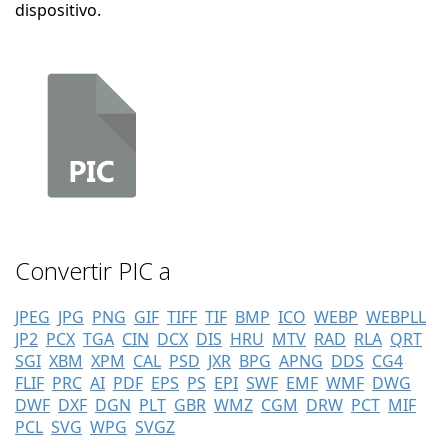
dispositivo.
Convertir PIC a
JPEG
JPG
PNG
GIF
TIFF
TIF
BMP
ICO
WEBP
WEBPLL
JP2
PCX
TGA
CIN
DCX
DIS
HRU
MTV
RAD
RLA
QRT
SGI
XBM
XPM
CAL
PSD
JXR
BPG
APNG
DDS
CG4
FLIF
PRC
AI
PDF
EPS
PS
EPI
SWF
EMF
WMF
DWG
DWF
DXF
DGN
PLT
GBR
WMZ
CGM
DRW
PCT
MIF
PCL
SVG
WPG
SVGZ